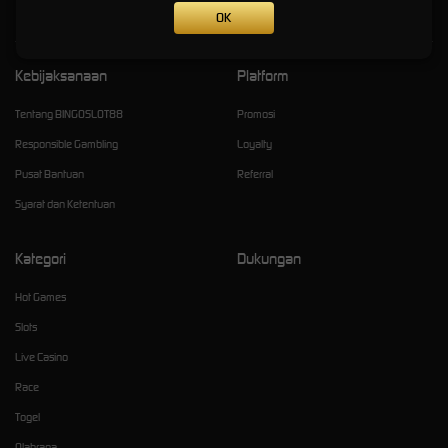
OK
Kebijaksanaan
Platform
Tentang BINGOSLOT88
Promosi
Responsible Gambling
Loyalty
Pusat Bantuan
Referral
Syarat dan Ketentuan
Kategori
Dukungan
Hot Games
Slots
Live Casino
Race
Togel
Olahraga