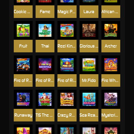
Cookie Pop
Fame
Magic Pearl
Laura
African Wildlife
Fruit
Thai
Reel King Mega
Glorious Rome
Archer
Fire of Route 66
Fire of Rue Royale
Fire of Riverside
Mr.Fido
Fire Wheel
Runaway
TIS The Season
Crazy Restaurant
Sea Realms
Mysterious Witch