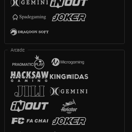
Arcade