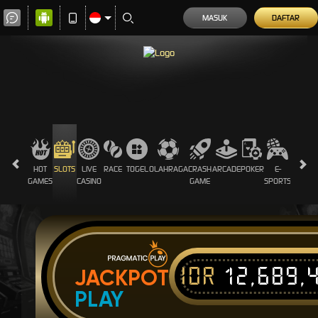
MASUK
DAFTAR
HOT
SLOTS
LIVE
RACE
TOGEL
OLAHRAGA
CRASH
ARCADE
POKER
E-
SABUN
GAMES
CASINO
GAME
SPORTS
AYAM
IDR
12,689,
JACKPOT
PLAY