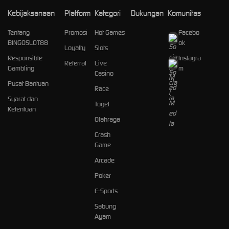
Kebijaksanaan
Platform
Kategori
Dukungan
Komunitas
Tentang
Promosi
Hot Games
Facebo
BINGOSLOT88
ok
Loyalty
Slots
Responsible
Instagra
Referral
Live
Gambling
m
Casino
Pusat Bantuan
Race
Syarat dan
Togel
Ketentuan
Olahraga
Crash
Game
Arcade
Poker
E-Sports
Sabung
Ayam