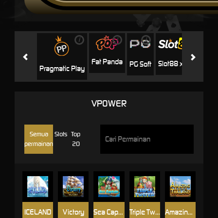
i
i
i
i
i
Facha
Fat Panda
Slot88 x PP
PG Soft
Pragmatic Play
VPOWER
Semua
Slots
Top
permainan
20
ICELAND
Victory
Sea Captain
Triple Twister
Amazing Thailand