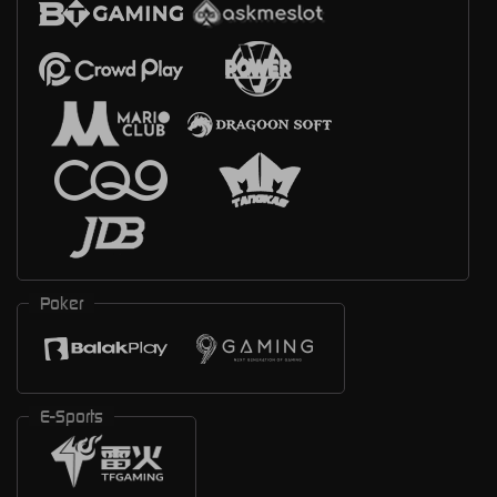
Poker
E-Sports