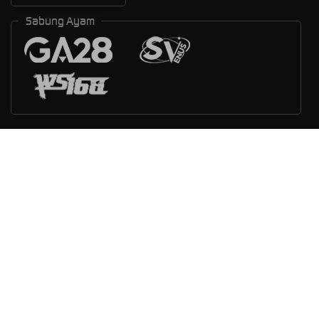
Sabung Ayam