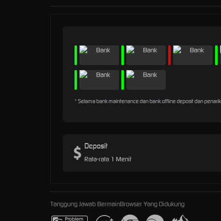
* Selama bank maintenance dan bank offline deposit dan penarik
Deposit
Rata-rata 1 Menit
Tanggung Jawab Bermain
Browser Yang Didukung