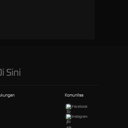
 Sini
ukungan
Komunitas
Facebook
Instagram