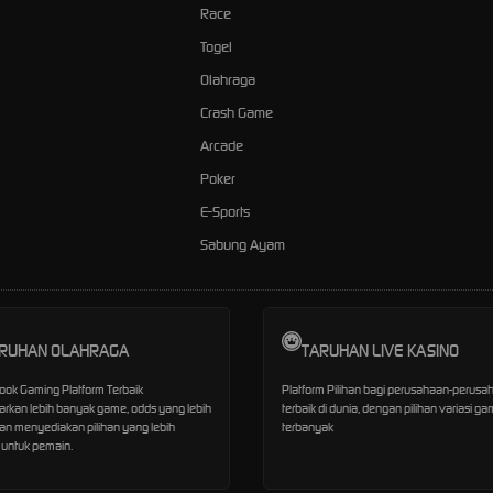
Race
Togel
Olahraga
Crash Game
Arcade
Poker
E-Sports
Sabung Ayam
RUHAN OLAHRAGA
TARUHAN LIVE KASINO
ook Gaming Platform Terbaik
Platform Pilihan bagi perusahaan-perusa
kan lebih banyak game, odds yang lebih
terbaik di dunia, dengan pilihan variasi g
 dan menyediakan pilihan yang lebih
terbanyak
untuk pemain.