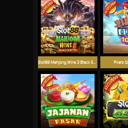
Slot88 Mahjong Wins 3 Black Scatter
Pirate 