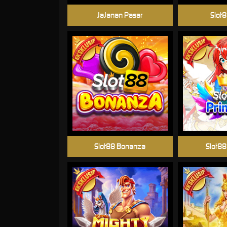
JaJanan Pasar
Slot
Slot88 Bonanza
Slot88