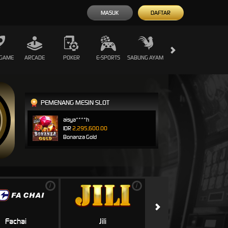
MASUK
DAFTAR
 GAME
ARCADE
POKER
E-SPORTS
SABUNG AYAM
PROMOSI
PEMENANG MESIN SLOT
aisya****h
IDR
2,295,600.00
Bonanza Gold
sus****7
IDR
1,786,290.00
Gates of Olympus 1000
i
i
i
adria****2
IDR
1,541,750.00
No Limit City
Sweet Bonanza Super Scatter
Fachai
Jili
lanc****9