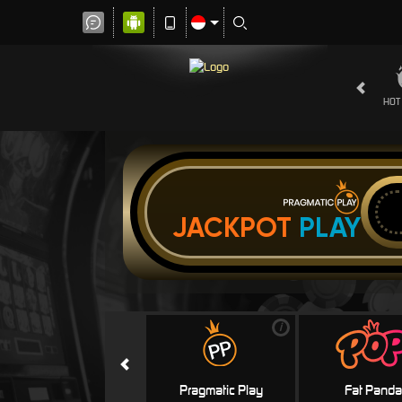
HOT
JACKPOT
PLAY
i
Pragmatic Play
Fat Pand