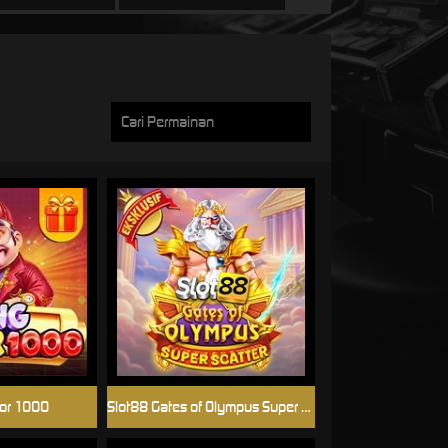
IDR
1,158,600.00
Mahjong Wins 2
fir****9
IDR
727,800.00
Gates of Olympus 1000
adria****2
IDR
697,700.00
Sweet Bonanza Super Scatter
sus****7
IDR
684,000.00
Gates of Olympus 1000
rind****h
IDR
657,900.00
Nexus Sugar Rush
rind****h
IDR
650,100.00
Nexus Sugar Rush
or 1000
Slot88 Gates of Olympus Super Scatter
mad****6
IDR
628,500.00