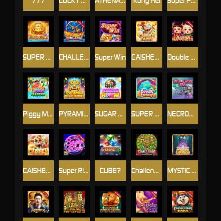
777
LUCKY ACE
ATHENA LUCKY SPREAD
Kung Hei
Super Powerful
SUPER GEMS
CHALLENGE・FU LU SHOU XI
Super Win
CAISHEN DADDY
Double Happiness
Piggy Master
PYRAMID OF FLAMES
SUGAR BOOM
SUPER LUCKY
NECROMANCER SHA
CAISHEN-LUCKY SPREAD
Super Rich
CUBE?
Challenge・Mayan Calendar
MYSTIC LEGEND 2