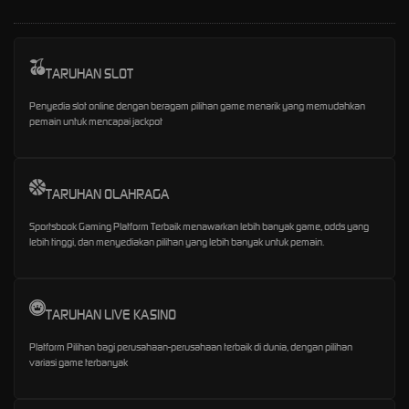
TARUHAN SLOT
Penyedia slot online dengan beragam pilihan game menarik yang memudahkan
pemain untuk mencapai jackpot
TARUHAN OLAHRAGA
Sportsbook Gaming Platform Terbaik menawarkan lebih banyak game, odds yang
lebih tinggi, dan menyediakan pilihan yang lebih banyak untuk pemain.
TARUHAN LIVE KASINO
Platform Pilihan bagi perusahaan-perusahaan terbaik di dunia, dengan pilihan
variasi game terbanyak