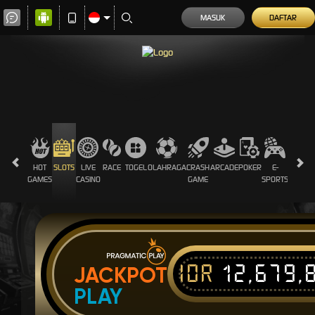
MASUK
DAFTAR
HOT
SLOTS
LIVE
RACE
TOGEL
OLAHRAGA
CRASH
ARCADE
POKER
E-
SABUN
GAMES
CASINO
GAME
SPORTS
AYAM
IDR
12,679,
JACKPOT
PLAY