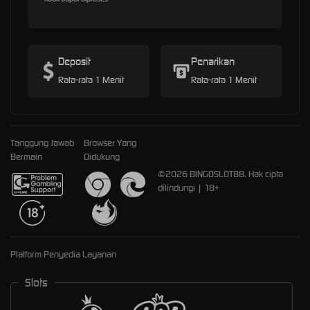
Deposit
Penarikan
Rata-rata 1 Menit
Rata-rata 1 Menit
Tanggung Jawab
Browser Yang
Bermain
Didukung
©2026 BINGOSLOT88. Hak cipta
dilindungi | 18+
Platform Penyedia Layanan
Slots