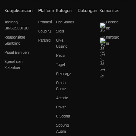
Kebijaksanaan
Platform
Kategori
Dukungan
Komunitas
Tentang
Promosi
Hot Games
Facebo
BINGOSLOT88
ok
Loyalty
Slots
Responsible
Instagra
Referral
Live
Gambling
m
Casino
Pusat Bantuan
Race
Syarat dan
Togel
Ketentuan
Olahraga
Crash
Game
Arcade
Poker
E-Sports
Sabung
Ayam