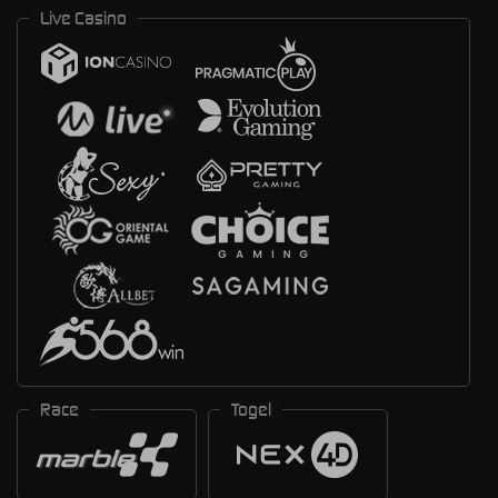
Live Casino
Race
Togel