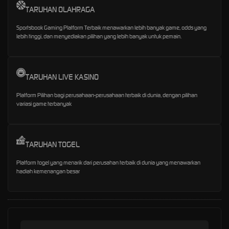
TARUHAN OLAHRAGA
Sportsbook Gaming Platform Terbaik menawarkan lebih banyak game, odds yang
lebih tinggi, dan menyediakan pilihan yang lebih banyak untuk pemain.
TARUHAN LIVE KASINO
Platform Pilihan bagi perusahaan-perusahaan terbaik di dunia, dengan pilihan
variasi game terbanyak
TARUHAN TOGEL
Platform togel yang menarik dari perusahan terbaik di dunia yang menawarkan
hadiah kemenangan besar