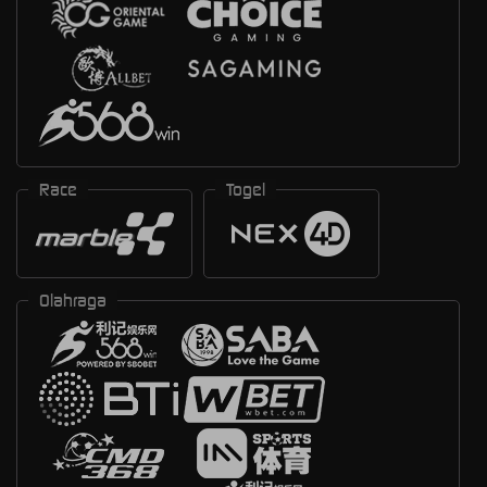
Race
Togel
Olahraga