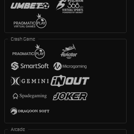
Crash Game
Arcade