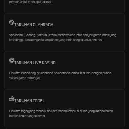
pemain untuk mencapai jackpot
TARUHAN OLAHRAGA
Sportsbook Gaming Platform Terbaik menawarkan lebih banyak game, odds yang
lebih tinggi, dan menyediakan pilihan yang lebih banyak untuk pemain.
TARUHAN LIVE KASINO
Platform Pilihan bagi perusahaan-perusahaan terbaik di dunia, dengan pilihan
variasi game terbanyak
TARUHAN TOGEL
Platform togel yang menarik dari perusahan terbaik di dunia yang menawarkan
hadiah kemenangan besar