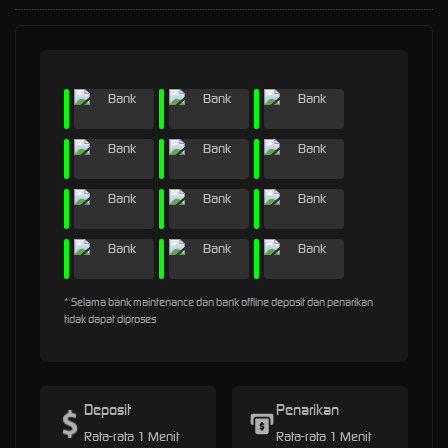
* Selama bank maintenance dan bank offline deposit dan penarikan
tidak dapat diproses
Deposit
Penarikan
Rata-rata 1 Menit
Rata-rata 1 Menit