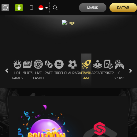
MASUK
DAFTAR
HOT
SLOTS
LIVE
RACE
TOGEL
OLAHRAGA
CRASH
ARCADE
POKER
E-
SABUN
GAMES
CASINO
GAME
SPORTS
AYAM