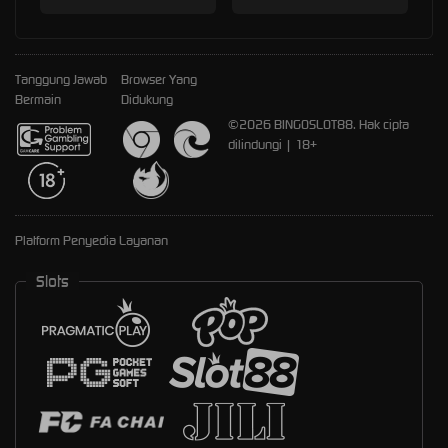
Tanggung Jawab
Browser Yang
Bermain
Didukung
©2026 BINGOSLOT88. Hak cipta
dilindungi | 18+
Platform Penyedia Layanan
Slots