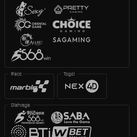
Race
Togel
Olahraga