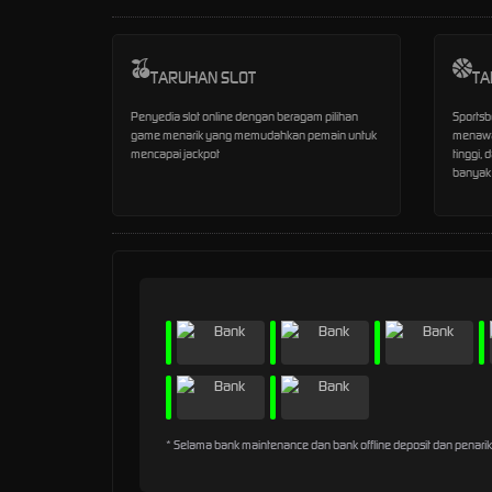
TARUHAN SLOT
TA
Penyedia slot online dengan beragam pilihan
Sportsb
game menarik yang memudahkan pemain untuk
menawar
mencapai jackpot
tinggi,
banyak 
* Selama bank maintenance dan bank offline deposit dan penarik