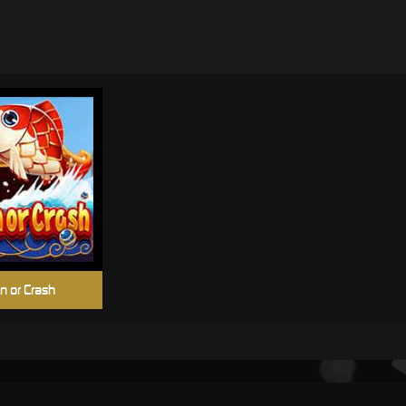
n or Crash