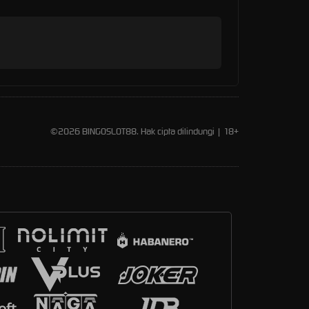
©2026 BINGOSLOT88. Hak cipta dilindungi | 18+