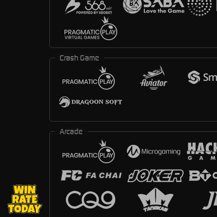
Crash Game
Arcade