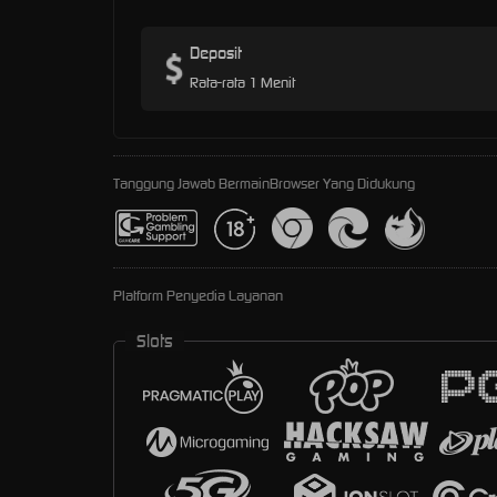
Deposit
Rata-rata 1 Menit
Tanggung Jawab Bermain
Browser Yang Didukung
Platform Penyedia Layanan
Slots