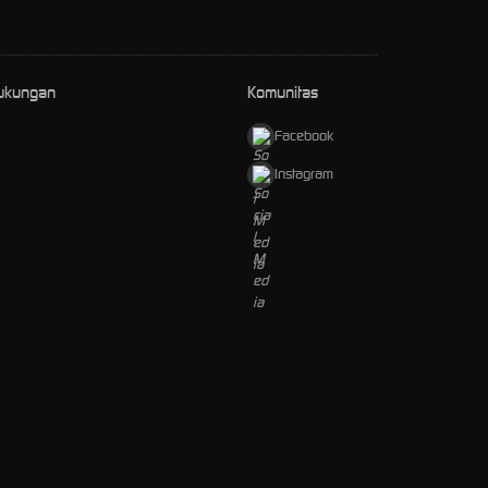
ukungan
Komunitas
Facebook
Instagram