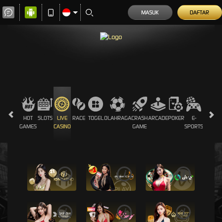
MASUK
DAFTAR
HOT
SLOTS
LIVE
RACE
TOGEL
OLAHRAGA
CRASH
ARCADE
POKER
E-
SABUN
GAMES
CASINO
GAME
SPORTS
AYAM
i
i
i
i
i
i