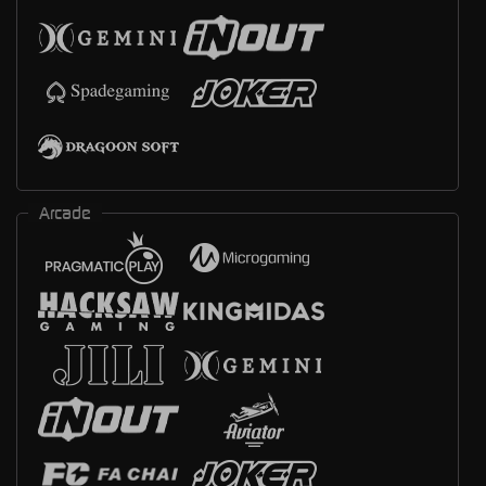
Arcade