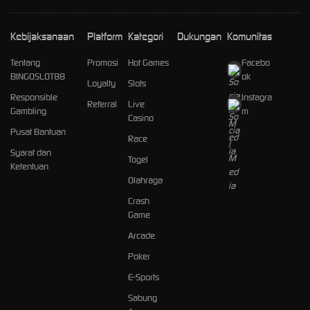
Kebijaksanaan
Platform
Kategori
Dukungan
Komunitas
Tentang
Promosi
Hot Games
Facebo
BINGOSLOT88
ok
Loyalty
Slots
Responsible
Instagra
Referral
Live
Gambling
m
Casino
Pusat Bantuan
Race
Syarat dan
Togel
Ketentuan
Olahraga
Crash
Game
Arcade
Poker
E-Sports
Sabung