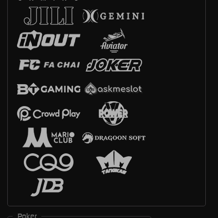
Poker