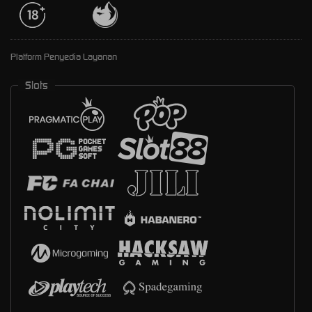
Platform Penyedia Layanan
Slots