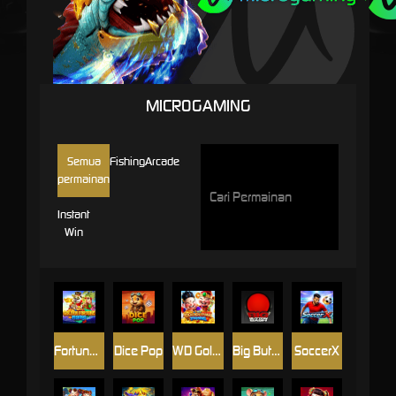
MICROGAMING
Semua
Fishing
Arcade
permainan
Instant
Win
Fortune Fishing
Dice Pop
WD Golden Fuwa Fishing
Big Button Bash
SoccerX