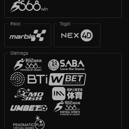
Race
Togel
Olahraga