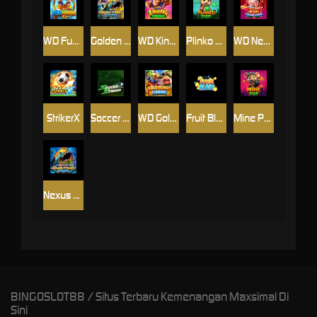
WD FuWa Fishing
Golden Tyrant Fishing
WD King Kong Fishing
Plinko Pop
WD Nezha Fishing Legend
StrikerX
Soccer Striker
WD Gold Blast Fishing
Fruit Blast
Mine Pop
Nexus Golden Tyrant
BINGOSLOT88 / Situs Terbaru Kemenangan Maxsimal Di
Sini