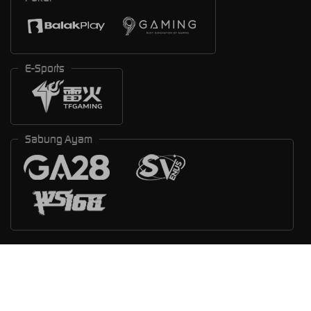
E-Sports
Sabung Ayam